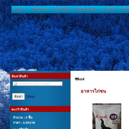
หน้าแรก
เกี่ยวกับเรา
วิธีการสั่งซื้อ
วิธีการชำระเงิน
เว็บบอร์ด
ค้นหา
ค้นหาสินค้า
ซีพีเอฟ
อาหารไก่ชน
[Help]
ตะกร้าสินค้า
จำนวน : 0 ชิ้น
ราคา :
0.00บาท