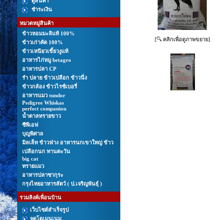
ดูสินค้า
ชำระเงิน
หมวดหมู่สินค้า
ข้าวหอมมะลิแท้ 100%
[
คลิกเพื่อดูภาพขยาย]
ข้าวเก่าคัด 100%
ข้าวเหนียวเขี้ยวงูแท้
อาหารไก่หมู betagro
อาหารปลา CP
รํา ปลาย ข้าวเปลือก ข้าวนึ่ง
ข้าวกล้อง ข้าวไรซ์เบอรี่
อาหารแมว tundor
Pedigree Whiskas
perfect companion
นํ้าตาลทรายขาว
ซีพีเอฟ
บุญพิศาล
มิลเล็ท ข้าวฟ่าง อาหารนกเขาใหญ่ ข้าว
เปลือกนก ทานตะวัน
big cat
ทรายแมว
อาหารปลาซากุระ
กรุงไทยอาหารสัตว์ ( ป.เจริญพันธุ์ )
รวมลิงค์เพื่อนบ้าน
เว็บไซต์สำเร็จรูป
จดโดเมนเนม