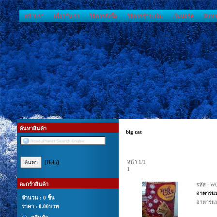
หน้าแรก
เกี่ยวกับเรา
วิธีการสั่งซื้อ
วิธีการชำระเงิน
เว็บบอร์ด
ค้นหา
ค้นหาสินค้า
big cat
หน้า 1/1
[Help]
1
ตะกร้าสินค้า
รหัส : W
อาหารแ
จำนวน : 0 ชิ้น
อาหารแมว
ราคา :
0.00บาท