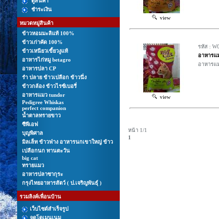
ดูสินค้า
ชำระเงิน
view
หมวดหมู่สินค้า
ข้าวหอมมะลิแท้ 100%
ข้าวเก่าคัด 100%
รหัส : W
ข้าวเหนียวเขี้ยวงูแท้
อาหารแ
อาหารไก่หมู betagro
อาหารแมว
อาหารปลา CP
รํา ปลาย ข้าวเปลือก ข้าวนึ่ง
ข้าวกล้อง ข้าวไรซ์เบอรี่
อาหารแมว tundor
view
Pedigree Whiskas
perfect companion
นํ้าตาลทรายขาว
ซีพีเอฟ
หน้า 1/1
บุญพิศาล
1
มิลเล็ท ข้าวฟ่าง อาหารนกเขาใหญ่ ข้าว
เปลือกนก ทานตะวัน
big cat
ทรายแมว
อาหารปลาซากุระ
กรุงไทยอาหารสัตว์ ( ป.เจริญพันธุ์ )
รวมลิงค์เพื่อนบ้าน
เว็บไซต์สำเร็จรูป
จดโดเมนเนม