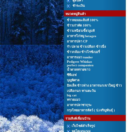
ดูสินค้า
ชำระเงิน
หมวดหมู่สินค้า
ข้าวหอมมะลิแท้ 100%
ข้าวเก่าคัด 100%
ข้าวเหนียวเขี้ยวงูแท้
อาหารไก่หมู betagro
อาหารปลา CP
รํา ปลาย ข้าวเปลือก ข้าวนึ่ง
ข้าวกล้อง ข้าวไรซ์เบอรี่
อาหารแมว tundor
Pedigree Whiskas
perfect companion
นํ้าตาลทรายขาว
ซีพีเอฟ
บุญพิศาล
มิลเล็ท ข้าวฟ่าง อาหารนกเขาใหญ่ ข้าว
เปลือกนก ทานตะวัน
big cat
ทรายแมว
อาหารปลาซากุระ
กรุงไทยอาหารสัตว์ ( ป.เจริญพันธุ์ )
รวมลิงค์เพื่อนบ้าน
เว็บไซต์สำเร็จรูป
จดโดเมนเนม