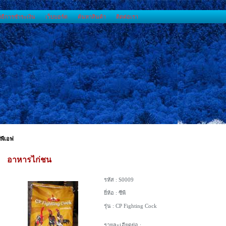
วิธีการชำระเงิน
เว็บบอร์ด
ค้นหาสินค้า
ติดต่อเรา
ีพีเอฟ
อาหารไก่ชน
รหัส :
S0009
ยี่ห้อ :
ซีพี
รุ่น :
CP Fighting Cock
รายละเอียดย่อ :