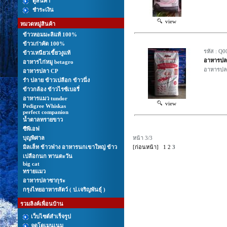
ดูสินค้า
ชำระเงิน
view
หมวดหมู่สินค้า
ข้าวหอมมะลิแท้ 100%
ข้าวเก่าคัด 100%
รหัส : Q0
ข้าวเหนียวเขี้ยวงูแท้
อาหารปลา
อาหารไก่หมู betagro
อาหารปลาส
อาหารปลา CP
รํา ปลาย ข้าวเปลือก ข้าวนึ่ง
ข้าวกล้อง ข้าวไรซ์เบอรี่
อาหารแมว tundor
view
Pedigree Whiskas
perfect companion
นํ้าตาลทรายขาว
ซีพีเอฟ
บุญพิศาล
หน้า 3/3
มิลเล็ท ข้าวฟ่าง อาหารนกเขาใหญ่ ข้าว
[ก่อนหน้า]
1
2
3
เปลือกนก ทานตะวัน
big cat
ทรายแมว
อาหารปลาซากุระ
กรุงไทยอาหารสัตว์ ( ป.เจริญพันธุ์ )
รวมลิงค์เพื่อนบ้าน
เว็บไซต์สำเร็จรูป
จดโดเมนเนม