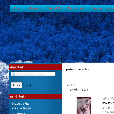
หน้าแรก
เกี่ยวกับเรา
วิธีการสั่งซื้อ
วิธีการชำระเงิน
เว็บบอร์ด
ค้นหา
ค้นหาสินค้า
perfect companion
หน้า 3/3
[Help]
[ก่อนหน้า]
1
2
3
ตะกร้าสินค้า
รหัส : N0
อาหารนกเ
จำนวน : 0 ชิ้น
อาหารนกเ
ราคา :
0.00บาท
1 กระสอบ