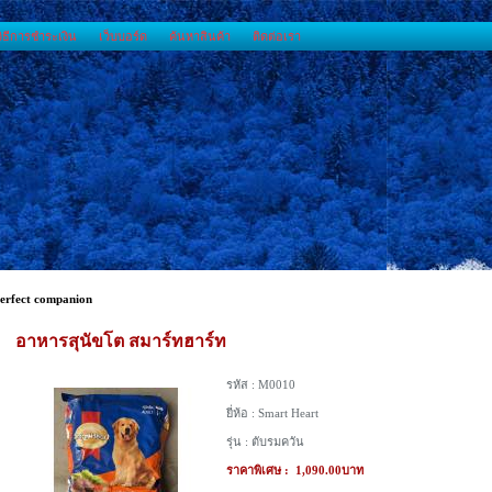
วิธีการชำระเงิน
เว็บบอร์ด
ค้นหาสินค้า
ติดต่อเรา
erfect companion
อาหารสุนัขโต สมาร์ทฮาร์ท
รหัส :
M0010
ยี่ห้อ :
Smart Heart
รุ่น :
ตับรมควัน
ราคาพิเศษ :
1,090.00บาท