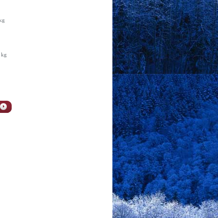
kg
 kg