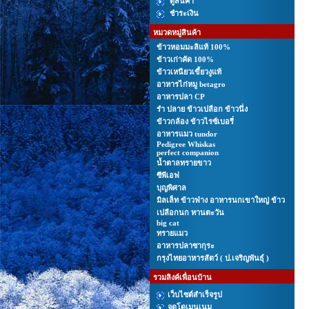
ดูสินค้า
ชำระเงิน
หมวดหมู่สินค้า
ข้าวหอมมะลิแท้ 100%
ข้าวเก่าคัด 100%
ข้าวเหนียวเขี้ยวงูแท้
อาหารไก่หมู betagro
อาหารปลา CP
รํา ปลาย ข้าวเปลือก ข้าวนึ่ง
ข้าวกล้อง ข้าวไรซ์เบอรี่
อาหารแมว tundor
Pedigree Whiskas
perfect companion
นํ้าตาลทรายขาว
ซีพีเอฟ
บุญพิศาล
มิลเล็ท ข้าวฟ่าง อาหารนกเขาใหญ่ ข้าว
เปลือกนก ทานตะวัน
big cat
ทรายแมว
อาหารปลาซากุระ
กรุงไทยอาหารสัตว์ ( ป.เจริญพันธุ์ )
รวมลิงค์เพื่อนบ้าน
เว็บไซต์สำเร็จรูป
จดโดเมนเนม