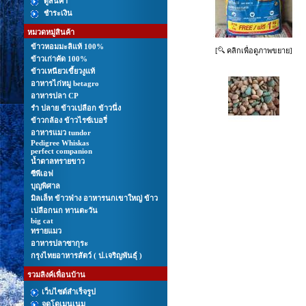
ดูสินค้า
ชำระเงิน
หมวดหมู่สินค้า
ข้าวหอมมะลิแท้ 100%
[
คลิกเพื่อดูภาพขยาย]
ข้าวเก่าคัด 100%
ข้าวเหนียวเขี้ยวงูแท้
อาหารไก่หมู betagro
อาหารปลา CP
รํา ปลาย ข้าวเปลือก ข้าวนึ่ง
ข้าวกล้อง ข้าวไรซ์เบอรี่
อาหารแมว tundor
Pedigree Whiskas
perfect companion
นํ้าตาลทรายขาว
ซีพีเอฟ
บุญพิศาล
มิลเล็ท ข้าวฟ่าง อาหารนกเขาใหญ่ ข้าว
เปลือกนก ทานตะวัน
big cat
ทรายแมว
อาหารปลาซากุระ
กรุงไทยอาหารสัตว์ ( ป.เจริญพันธุ์ )
รวมลิงค์เพื่อนบ้าน
เว็บไซต์สำเร็จรูป
จดโดเมนเนม