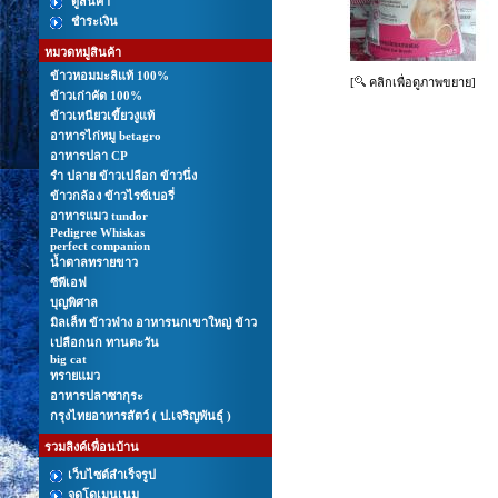
ดูสินค้า
ชำระเงิน
หมวดหมู่สินค้า
ข้าวหอมมะลิแท้ 100%
[
คลิกเพื่อดูภาพขยาย]
ข้าวเก่าคัด 100%
ข้าวเหนียวเขี้ยวงูแท้
อาหารไก่หมู betagro
อาหารปลา CP
รํา ปลาย ข้าวเปลือก ข้าวนึ่ง
ข้าวกล้อง ข้าวไรซ์เบอรี่
อาหารแมว tundor
Pedigree Whiskas
perfect companion
นํ้าตาลทรายขาว
ซีพีเอฟ
บุญพิศาล
มิลเล็ท ข้าวฟ่าง อาหารนกเขาใหญ่ ข้าว
เปลือกนก ทานตะวัน
big cat
ทรายแมว
อาหารปลาซากุระ
กรุงไทยอาหารสัตว์ ( ป.เจริญพันธุ์ )
รวมลิงค์เพื่อนบ้าน
เว็บไซต์สำเร็จรูป
จดโดเมนเนม