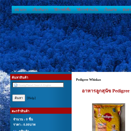
หน้าแรก
เกี่ยวกับเรา
วิธีการสั่งซื้อ
วิธีการชำระเงิน
เว็บบอร์ด
ค้นหา
ค้นหาสินค้า
Pedigree Whiskas
อาหารลูกสุนัข Pedigre
[Help]
ตะกร้าสินค้า
จำนวน : 0 ชิ้น
ราคา :
0.00บาท