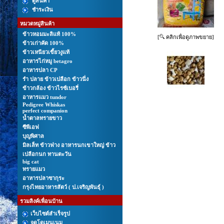
ดูสินค้า
ชำระเงิน
หมวดหมู่สินค้า
ข้าวหอมมะลิแท้ 100%
[
คลิกเพื่อดูภาพขยาย]
ข้าวเก่าคัด 100%
ข้าวเหนียวเขี้ยวงูแท้
อาหารไก่หมู betagro
อาหารปลา CP
รํา ปลาย ข้าวเปลือก ข้าวนึ่ง
ข้าวกล้อง ข้าวไรซ์เบอรี่
อาหารแมว tundor
Pedigree Whiskas
perfect companion
นํ้าตาลทรายขาว
ซีพีเอฟ
บุญพิศาล
มิลเล็ท ข้าวฟ่าง อาหารนกเขาใหญ่ ข้าว
เปลือกนก ทานตะวัน
big cat
ทรายแมว
อาหารปลาซากุระ
กรุงไทยอาหารสัตว์ ( ป.เจริญพันธุ์ )
รวมลิงค์เพื่อนบ้าน
เว็บไซต์สำเร็จรูป
จดโดเมนเนม