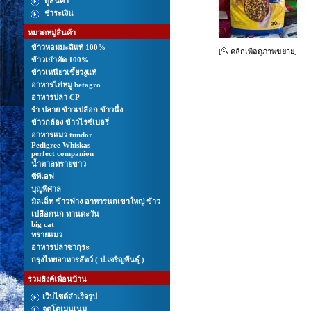
ดูสินค้า
ชำระเงิน
หมวดหมู่สินค้า
ข้าวหอมมะลิแท้ 100%
[
คลิกเพื่อดูภาพขยาย]
ข้าวเก่าคัด 100%
ข้าวเหนียวเขี้ยวงูแท้
อาหารไก่หมู betagro
อาหารปลา CP
รํา ปลาย ข้าวเปลือก ข้าวนึ่ง
ข้าวกล้อง ข้าวไรซ์เบอรี่
อาหารแมว tundor
Pedigree Whiskas
perfect companion
นํ้าตาลทรายขาว
ซีพีเอฟ
บุญพิศาล
มิลเล็ท ข้าวฟ่าง อาหารนกเขาใหญ่ ข้าว
เปลือกนก ทานตะวัน
big cat
ทรายแมว
อาหารปลาซากุระ
กรุงไทยอาหารสัตว์ ( ป.เจริญพันธุ์ )
รวมลิงค์เพื่อนบ้าน
เว็บไซต์สำเร็จรูป
จดโดเมนเนม