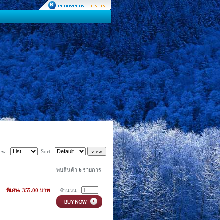
ew :
Sort :
พบสินค้า
6
รายการ
พิเศษ: 355.00 บาท
จำนวน :