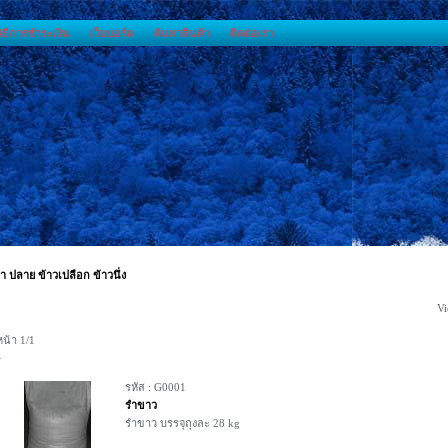
วิธีการชำระเงิน
เว็บบอร์ด
ค้นหาสินค้า
ติดต่อเรา
ํา ปลาย ข้าวเปลือก ข้าวนึ่ง
Vi
หน้า 1/1
1
รหัส : G0001
รําขาว
รําขาว บรรจุถุงละ 28 kg