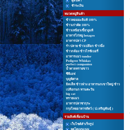
ดูสินค้า
ชำระเงิน
หมวดหมู่สินค้า
ข้าวหอมมะลิแท้ 100%
ข้าวเก่าคัด 100%
ข้าวเหนียวเขี้ยวงูแท้
อาหารไก่หมู betagro
อาหารปลา CP
รํา ปลาย ข้าวเปลือก ข้าวนึ่ง
ข้าวกล้อง ข้าวไรซ์เบอรี่
อาหารแมว tundor
Pedigree Whiskas
perfect companion
นํ้าตาลทรายขาว
ซีพีเอฟ
บุญพิศาล
มิลเล็ท ข้าวฟ่าง อาหารนกเขาใหญ่ ข้าว
เปลือกนก ทานตะวัน
big cat
ทรายแมว
อาหารปลาซากุระ
กรุงไทยอาหารสัตว์ ( ป.เจริญพันธุ์ )
รวมลิงค์เพื่อนบ้าน
เว็บไซต์สำเร็จรูป
จดโดเมนเนม